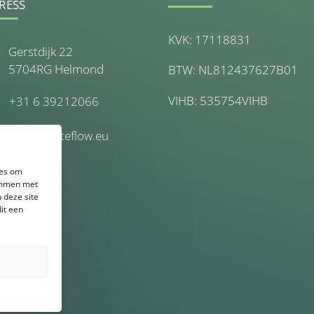
RESS
KVK: 17118831
Gerstdijk 22
5704RG Helmond
BTW: NL812437627B01
VIHB: 535754VIHB
+31 6 39212066
info@wasteflow.eu
ies om
temmen met
 deze site
it een