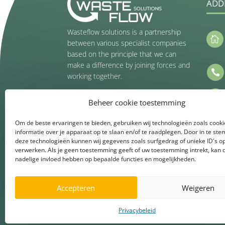
ADD
Wasteflow solutions is a partnership

between various specialist companies
based on the principle that we can
make a difference by joining forces and

working together.

Beheer cookie toestemming
Get Connected
Om de beste ervaringen te bieden, gebruiken wij technologieën zoals cook
informatie over je apparaat op te slaan en/of te raadplegen. Door in te s
deze technologieën kunnen wij gegevens zoals surfgedrag of unieke ID's op
verwerken. Als je geen toestemming geeft of uw toestemming intrekt, kan d
nadelige invloed hebben op bepaalde functies en mogelijkheden.
Accepteren
Weigeren
Privacybeleid