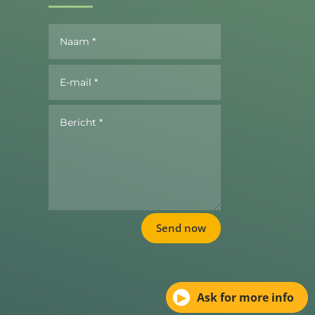
Send now
▶
Ask for more info