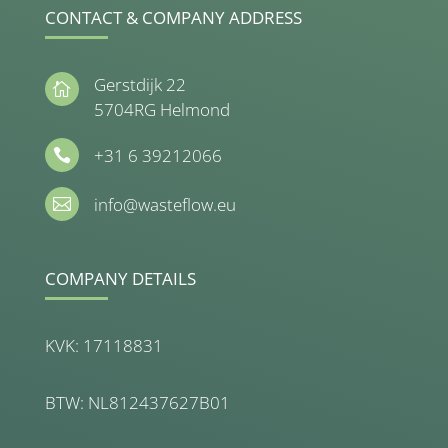
CONTACT & COMPANY ADDRESS
Gerstdijk 22

5704RG Helmond
+31 6 39212066

info@wasteflow.eu

COMPANY DETAILS
KVK: 17118831
BTW: NL812437627B01