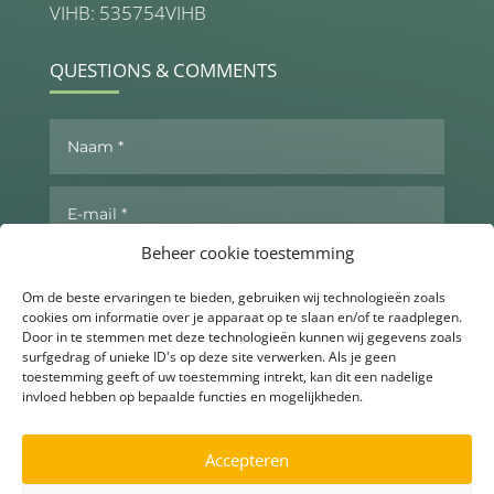
VIHB: 535754VIHB
QUESTIONS & COMMENTS
Beheer cookie toestemming
Om de beste ervaringen te bieden, gebruiken wij technologieën zoals
cookies om informatie over je apparaat op te slaan en/of te raadplegen.
Door in te stemmen met deze technologieën kunnen wij gegevens zoals
surfgedrag of unieke ID's op deze site verwerken. Als je geen
toestemming geeft of uw toestemming intrekt, kan dit een nadelige
invloed hebben op bepaalde functies en mogelijkheden.
Send now
Accepteren