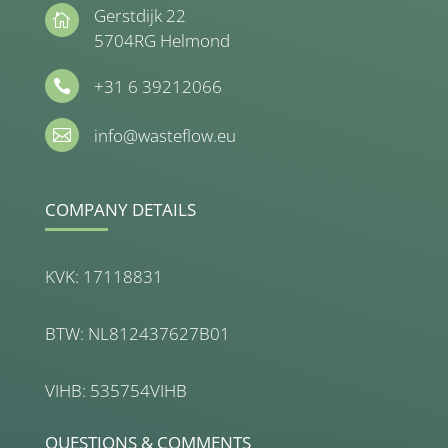
Gerstdijk 22

5704RG Helmond
+31 6 39212066

info@wasteflow.eu

COMPANY DETAILS
KVK: 17118831
BTW: NL812437627B01
VIHB: 535754VIHB
QUESTIONS & COMMENTS