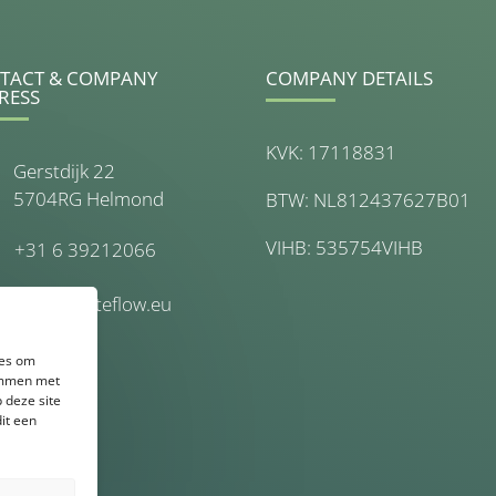
TACT & COMPANY
COMPANY DETAILS
RESS
KVK: 17118831
Gerstdijk 22
5704RG Helmond
BTW: NL812437627B01
VIHB: 535754VIHB
+31 6 39212066
info@wasteflow.eu
ies om
temmen met
 deze site
it een