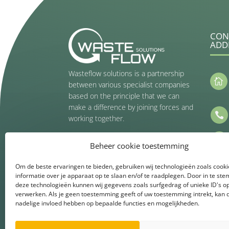
CON
ADD
Wasteflow solutions is a partnership

between various specialist companies
based on the principle that we can
make a difference by joining forces and

working together.

Beheer cookie toestemming
Get Connected
Om de beste ervaringen te bieden, gebruiken wij technologieën zoals cook
informatie over je apparaat op te slaan en/of te raadplegen. Door in te s
deze technologieën kunnen wij gegevens zoals surfgedrag of unieke ID's op
verwerken. Als je geen toestemming geeft of uw toestemming intrekt, kan d
nadelige invloed hebben op bepaalde functies en mogelijkheden.