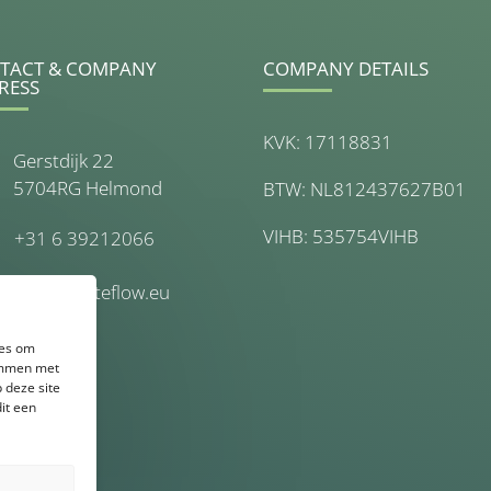
TACT & COMPANY
COMPANY DETAILS
RESS
KVK: 17118831
Gerstdijk 22
5704RG Helmond
BTW: NL812437627B01
VIHB: 535754VIHB
+31 6 39212066
info@wasteflow.eu
ies om
temmen met
 deze site
it een