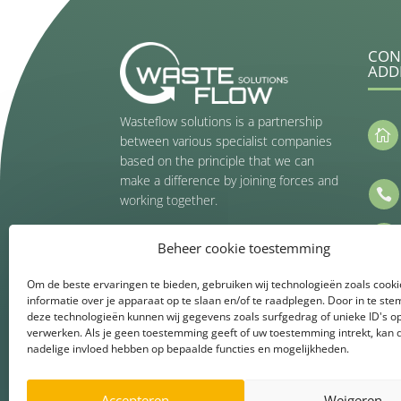
CON
ADD
Wasteflow solutions is a partnership

between various specialist companies
based on the principle that we can
make a difference by joining forces and

working together.

Beheer cookie toestemming
Get Connected
Om de beste ervaringen te bieden, gebruiken wij technologieën zoals cook
informatie over je apparaat op te slaan en/of te raadplegen. Door in te s
deze technologieën kunnen wij gegevens zoals surfgedrag of unieke ID's op
verwerken. Als je geen toestemming geeft of uw toestemming intrekt, kan d
nadelige invloed hebben op bepaalde functies en mogelijkheden.
Accepteren
Weigeren