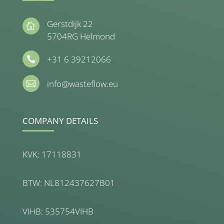
Gerstdijk 22

5704RG Helmond
+31 6 39212066

info@wasteflow.eu

COMPANY DETAILS
KVK: 17118831
BTW: NL812437627B01
VIHB: 535754VIHB