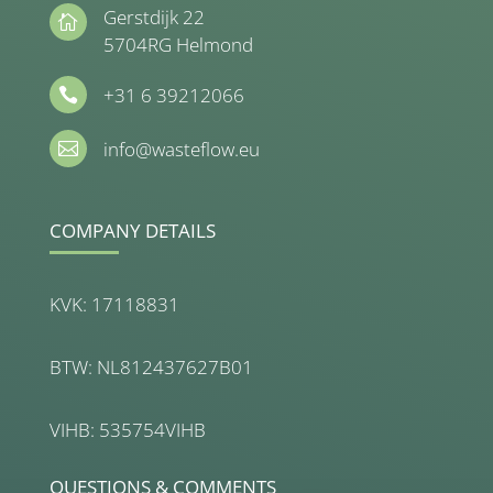
Gerstdijk 22

5704RG Helmond
+31 6 39212066

info@wasteflow.eu

COMPANY DETAILS
KVK: 17118831
BTW: NL812437627B01
VIHB: 535754VIHB
QUESTIONS & COMMENTS