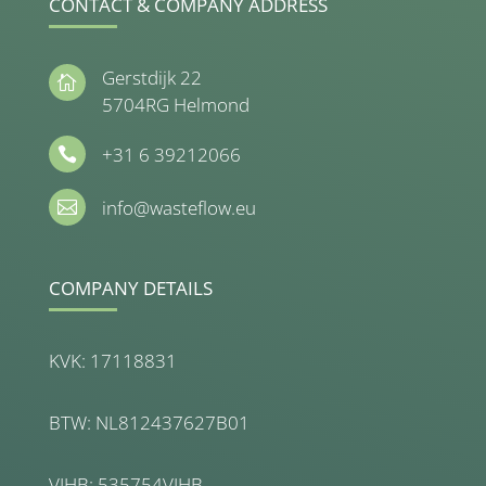
CONTACT & COMPANY ADDRESS
Gerstdijk 22

5704RG Helmond
+31 6 39212066

info@wasteflow.eu

COMPANY DETAILS
KVK: 17118831
BTW: NL812437627B01
VIHB: 535754VIHB