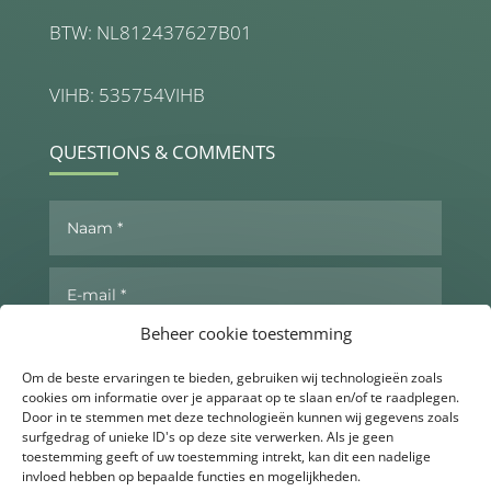
BTW: NL812437627B01
VIHB: 535754VIHB
QUESTIONS & COMMENTS
Beheer cookie toestemming
Om de beste ervaringen te bieden, gebruiken wij technologieën zoals
cookies om informatie over je apparaat op te slaan en/of te raadplegen.
Door in te stemmen met deze technologieën kunnen wij gegevens zoals
surfgedrag of unieke ID's op deze site verwerken. Als je geen
toestemming geeft of uw toestemming intrekt, kan dit een nadelige
invloed hebben op bepaalde functies en mogelijkheden.