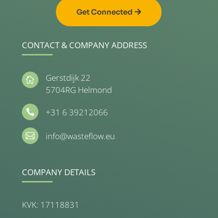
Get Connected
CONTACT & COMPANY ADDRESS
Gerstdijk 22

5704RG Helmond
+31 6 39212066

info@wasteflow.eu

COMPANY DETAILS
KVK: 17118831