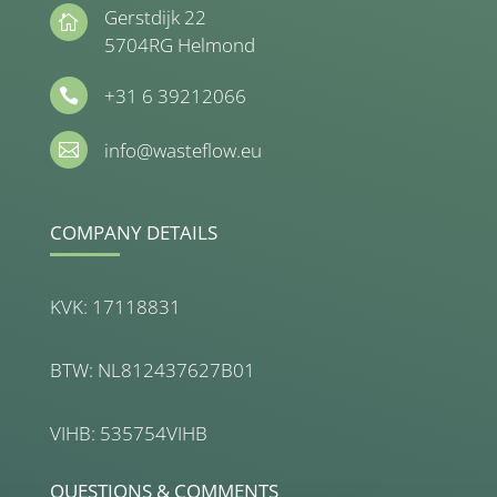
Gerstdijk 22

5704RG Helmond
+31 6 39212066

info@wasteflow.eu

COMPANY DETAILS
KVK: 17118831
BTW: NL812437627B01
VIHB: 535754VIHB
QUESTIONS & COMMENTS