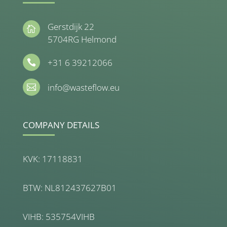
Gerstdijk 22

5704RG Helmond
+31 6 39212066

info@wasteflow.eu

COMPANY DETAILS
KVK: 17118831
BTW: NL812437627B01
VIHB: 535754VIHB