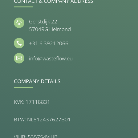
CONTACT & COMPANY ADDRESS
Gerstdijk 22

5704RG Helmond
+31 6 39212066

info@wasteflow.eu

COMPANY DETAILS
KVK: 17118831
BTW: NL812437627B01
VIHB: 535754VIHB