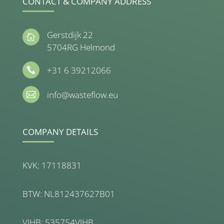
CONTACT & COMPANY ADDRESS
Gerstdijk 22

5704RG Helmond
+31 6 39212066

info@wasteflow.eu

COMPANY DETAILS
KVK: 17118831
BTW: NL812437627B01
VIHB: 535754VIHB