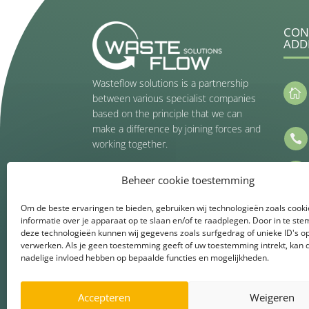
CON
ADD
Wasteflow solutions is a partnership

between various specialist companies
based on the principle that we can
make a difference by joining forces and

working together.

Beheer cookie toestemming
Get Connected
Om de beste ervaringen te bieden, gebruiken wij technologieën zoals cook
informatie over je apparaat op te slaan en/of te raadplegen. Door in te s
deze technologieën kunnen wij gegevens zoals surfgedrag of unieke ID's op
verwerken. Als je geen toestemming geeft of uw toestemming intrekt, kan d
nadelige invloed hebben op bepaalde functies en mogelijkheden.
Accepteren
Weigeren