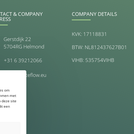
TACT & COMPANY
COMPANY DETAILS
RESS
KVK: 17118831
Gerstdijk 22
5704RG Helmond
BTW: NL812437627B01
VIHB: 535754VIHB
+31 6 39212066
info@wasteflow.eu
ies om
temmen met
 deze site
it een