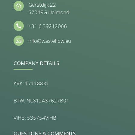
Gerstdijk 22

5704RG Helmond
+31 6 39212066

info@wasteflow.eu

COMPANY DETAILS
KVK: 17118831
BTW: NL812437627B01
VIHB: 535754VIHB
QUESTIONS & COMMENTS