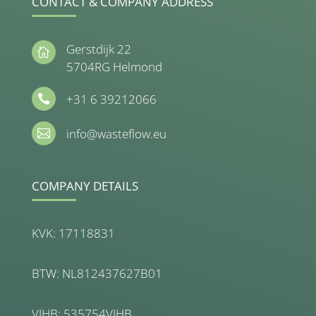
CONTACT & COMPANY ADDRESS
Gerstdijk 22

5704RG Helmond
+31 6 39212066

info@wasteflow.eu

COMPANY DETAILS
KVK: 17118831
BTW: NL812437627B01
VIHB: 535754VIHB