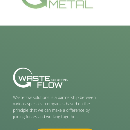
Wasteflow solutions is a partnership between
various specialist companies based on the
principle that we can make a difference by
joining forces and working together.