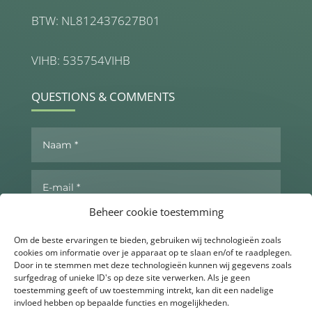
BTW: NL812437627B01
VIHB: 535754VIHB
QUESTIONS & COMMENTS
Beheer cookie toestemming
Om de beste ervaringen te bieden, gebruiken wij technologieën zoals
cookies om informatie over je apparaat op te slaan en/of te raadplegen.
Door in te stemmen met deze technologieën kunnen wij gegevens zoals
surfgedrag of unieke ID's op deze site verwerken. Als je geen
toestemming geeft of uw toestemming intrekt, kan dit een nadelige
invloed hebben op bepaalde functies en mogelijkheden.