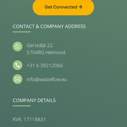
Get Connected
CONTACT & COMPANY ADDRESS
Gerstdijk 22

5704RG Helmond
+31 6 39212066

info@wasteflow.eu

COMPANY DETAILS
KVK: 17118831